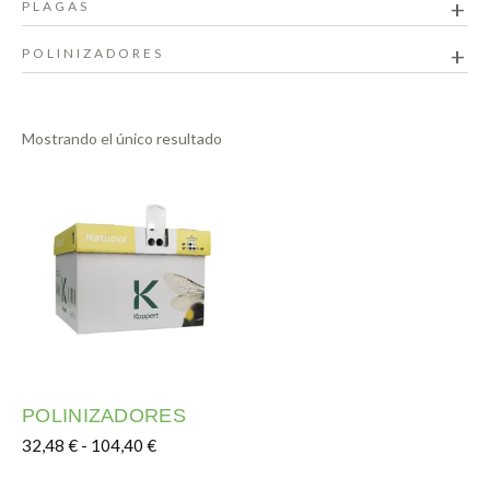
PLAGAS
POLINIZADORES
Mostrando el único resultado
POLINIZADORES
Rango de precios: desde 32,48 € hasta 104,40
32,48
€
-
104,40
€
Este producto tiene múltiples variantes. Las opciones s