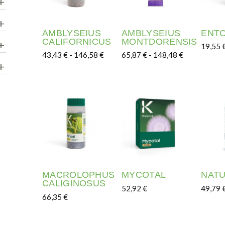
AMBLYSEIUS
AMBLYSEIUS
ENT
CALIFORNICUS
MONTDORENSIS
19,55
Rango de precios: desde 43,43 € has
Rango de pre
43,43
€
-
146,58
€
65,87
€
-
148,48
€
Este p
Este producto tiene múltiples variantes. Las o
Este producto tiene múltip
MACROLOPHUS
MYCOTAL
NATU
CALIGINOSUS
52,92
€
49,79
66,35
€
Este producto tiene múltip
Este p
Este producto tiene múltiples variantes. Las o