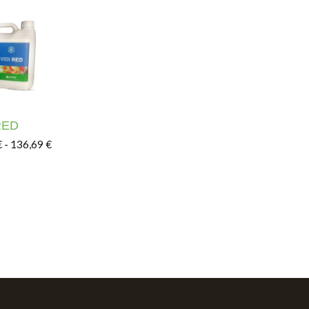
RED
Rango de precios: desde 58,73 € hasta 136,69 €
€
-
136,69
€
a 58,22 €
roducto tiene múltiples variantes. Las opciones se pueden
pciones se pueden elegir en la página de producto
les variantes. Las opciones se pueden elegir en la página 