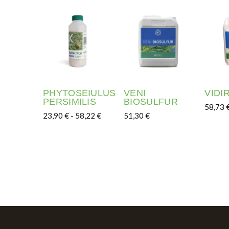
PHYTOSEIULUS
VENI
VIDI
PERSIMILIS
BIOSULFUR
58,73
Rango de precios: desde 23,90 € hast
23,90
€
-
58,22
€
51,30
€
Este p
Este producto tiene múltiples variantes. Las o
Este producto tiene múltip