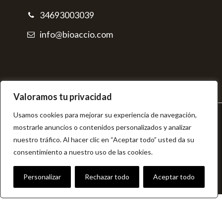
34693003039
info@bioaccio.com
Valoramos tu privacidad
Usamos cookies para mejorar su experiencia de navegación,
© BIOAcció
mostrarle anuncios o contenidos personalizados y analizar
Aviso legal
nuestro tráfico. Al hacer clic en “Aceptar todo” usted da su
Política de privacidad
consentimiento a nuestro uso de las cookies.
Política de cookies
Términos y condiciones
Personalizar
Rechazar todo
Aceptar todo
Kit Digital