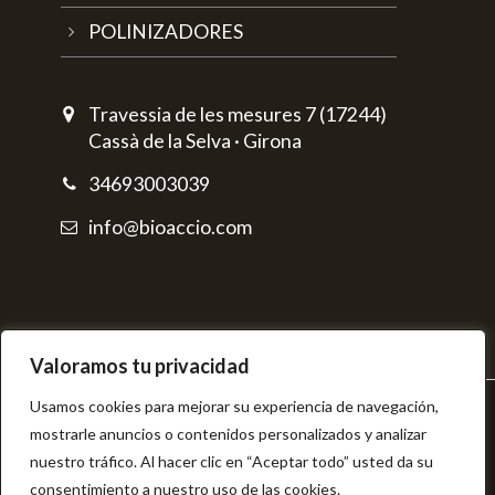
POLINIZADORES
Travessia de les mesures 7 (17244)
Cassà de la Selva · Girona
34693003039
info@bioaccio.com
Valoramos tu privacidad
Usamos cookies para mejorar su experiencia de navegación,
© BIOAcció
mostrarle anuncios o contenidos personalizados y analizar
Aviso legal
nuestro tráfico. Al hacer clic en “Aceptar todo” usted da su
Política de privacidad
consentimiento a nuestro uso de las cookies.
Política de cookies