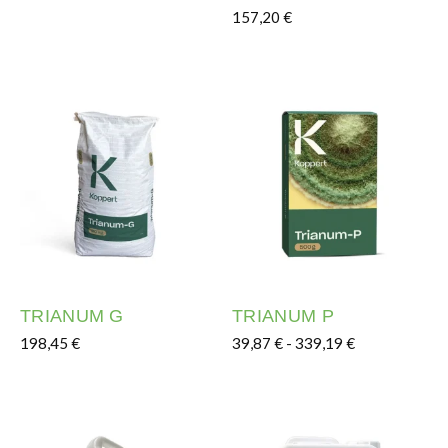
157,20
€
Este producto tiene múltipl
TRIANUM G
TRIANUM P
Rango de prec
198,45
€
39,87
€
-
339,19
€
Este producto tiene múltiples variantes. Las opciones s
Este producto tiene múltipl