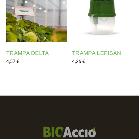
TRAMPA DELTA
TRAMPA LEPISAN
4,57
€
4,26
€
Este producto tiene múltiples variantes. Las opciones s
Este producto tiene múltipl