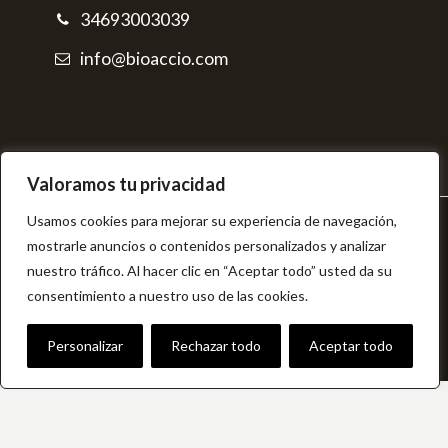
34693003039
info@bioaccio.com
Valoramos tu privacidad
Usamos cookies para mejorar su experiencia de navegación,
© BIOAcció
mostrarle anuncios o contenidos personalizados y analizar
Aviso legal
nuestro tráfico. Al hacer clic en “Aceptar todo” usted da su
Política de privacidad
consentimiento a nuestro uso de las cookies.
Política de cookies
Términos y condiciones
Personalizar
Rechazar todo
Aceptar todo
Kit Digital