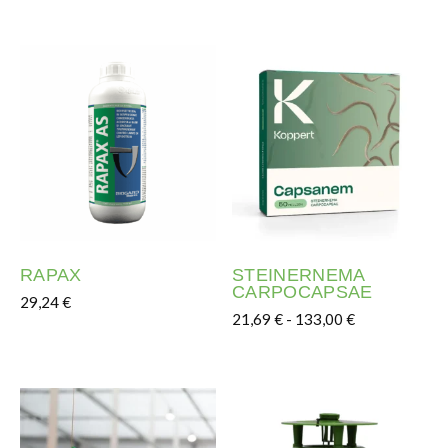
Este producto tiene múltiples variantes. Las opciones s
RAPAX
STEINERNEMA
CARPOCAPSAE
29,24
€
Rango de prec
21,69
€
-
133,00
€
Este producto tiene múltiples variantes. Las opciones s
Este producto tiene múltipl