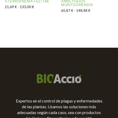
STEINERNEMA FELTIAE
AMBLYSEIUS
MONTDORENSIS
Rango de precios: desde 21,69 € hasta 133,00 €
21,69
€
-
133,00
€
Rango de precios
65,87
€
-
148,48
€
Este producto tiene múltiples variantes. Las opciones s
Este producto tiene múltipl
Expertos en el control de plagas y enfermedades
de las plantas. Usamos las soluciones más
adecuadas según cada caso, sea con productos