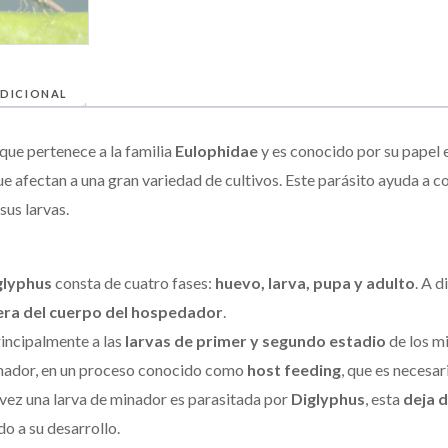
DICIONAL
que pertenece a la familia
Eulophidae
y es conocido por su papel e
e afectan a una gran variedad de cultivos. Este parásito ayuda a 
sus larvas.
glyphus
consta de cuatro fases:
huevo, larva, pupa y adulto
. A d
era del cuerpo del hospedador
.
rincipalmente a las
larvas de primer y segundo estadio
de los mi
minador, en un proceso conocido como
host feeding
, que es necesar
 vez una larva de minador es parasitada por
Diglyphus
, esta
deja 
o a su desarrollo.