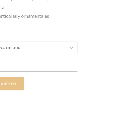
ta.
ortícolas y ornamentales
ad
CARRITO