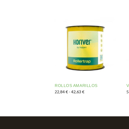
ROLLOS AMARILLOS
V
Rango de precios: desde 
22,84
€
-
42,63
€
5
Este producto tiene múltiples var
E