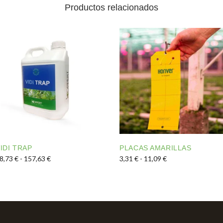
Productos relacionados
IDI TRAP
PLACAS AMARILLAS
22,84 € hasta 42,63 €
Rango de precios: desde 58,73 € hasta 157,63 €
Rango de precios:
8,73
€
-
157,63
€
3,31
€
-
11,09
€
iantes. Las opciones se pueden elegir en la página de prod
ste producto tiene múltiples variantes. Las opciones se p
Este producto tiene múltip