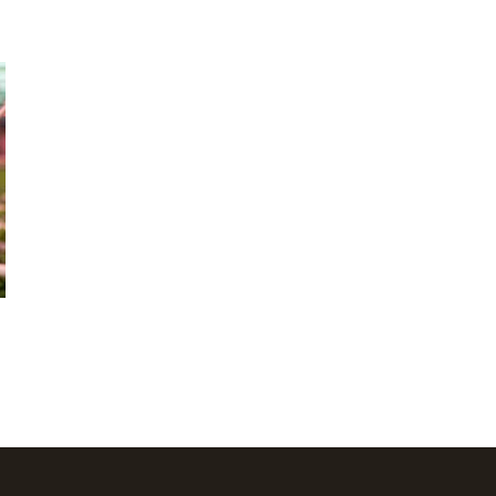
 desde 3,31 € hasta 11,09 €
ucto
ueden elegir en la página de producto
les variantes. Las opciones se pueden elegir en la página 