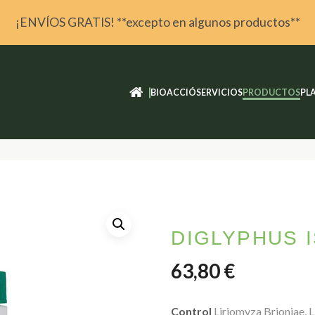
¡ENVÍOS GRATIS! **excepto en algunos productos**
I
BIOACCIÓ
SERVICIOS
PRODUCTOS
PL
DIGLYPHUS 
63,80
€
Control
Liriomyza Brioniae, L