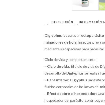
DESCRIPCIÓN
INFORMACIÓN A
Diglyphus isaea
es un
ectoparásito
minadores de hoja,
insectos plaga qu
mediante su capacidad para parasitar 
Ciclo de vida y comportamiento:
–
Ciclo de vida
: El ciclo de vida de
Di
desarrollo de
Diglyphus
se realiza
fu
–
Parasitismo: Diglyphus
parasita p
fluidos corporales de las larvas del 
–
Efecto sobre el hospedador
: Una
hospedador del parásito, contribuyend