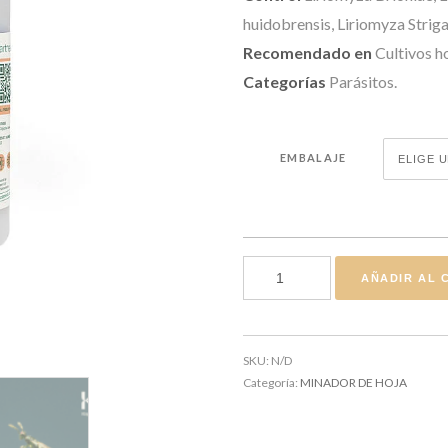
huidobrensis, Liriomyza Striga
Recomendado en
Cultivos h
Categorías
Parásitos.
EMBALAJE
DIGLYPHUS ISAEA cantid
AÑADIR AL 
SKU:
N/D
Categoría:
MINADOR DE HOJA