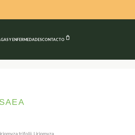
CARRITO
AGAS Y ENFERMEDADES
CONTACTO
ISAEA
iriomyza trifolii, Liriomyza