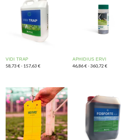
VIDI TRAP
APHIDIUS ERVI
Rango de precios: desde 58,73 € hasta 157,63 €
Rango de precios
58,73
€
-
157,63
€
46,86
€
-
360,72
€
Este producto tiene múltiples variantes. Las opciones s
Este producto tiene múltipl