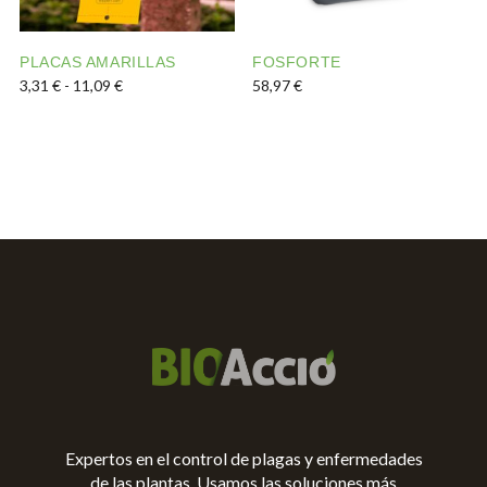
PLACAS AMARILLAS
FOSFORTE
Rango de precios: desde 3,31 € hasta 11,09 €
3,31
€
-
11,09
€
58,97
€
Este producto tiene múltiples variantes. Las opciones s
Este producto tiene múltipl
Expertos en el control de plagas y enfermedades
de las plantas. Usamos las soluciones más