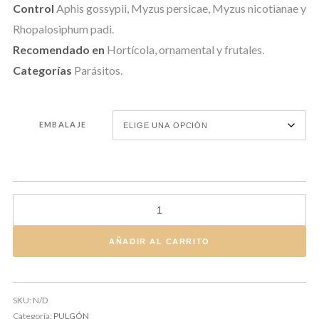
Control
Aphis gossypii, Myzus persicae, Myzus nicotianae y
Rhopalosiphum padi.
Recomendado en
Hortícola, ornamental y frutales.
Categorías
Parásitos.
EMBALAJE
APHIDIUS COLEMANI cantidad
AÑADIR AL CARRITO
SKU:
N/D
Categoría:
PULGÓN