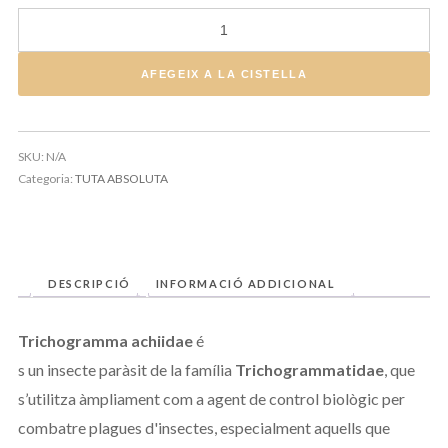
quantitat de TRICHOGRAMMA ACHAEAE
AFEGEIX A LA CISTELLA
SKU:
N/A
Categoria:
TUTA ABSOLUTA
DESCRIPCIÓ
INFORMACIÓ ADDICIONAL
Trichogramma achiidae
é
s un insecte paràsit de la família
Trichogrammatidae
, que
s’utilitza àmpliament com a agent de control biològic per
combatre plagues d'insectes, especialment aquells que