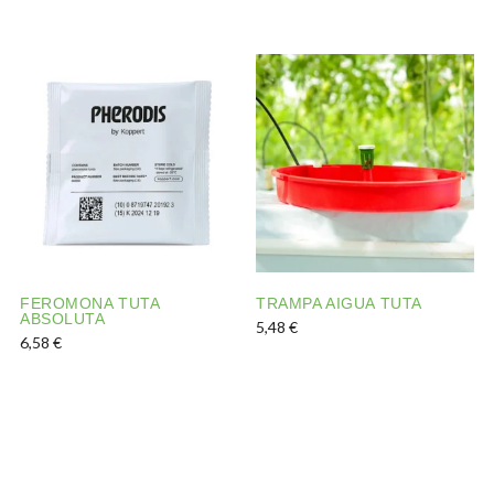
Aquest producte té diverses 
FEROMONA TUTA
TRAMPA AIGUA TUTA
ABSOLUTA
5,48
€
6,58
€
Aquest producte té diverses 
Aquest producte té diverses variants. Les opcions es pod