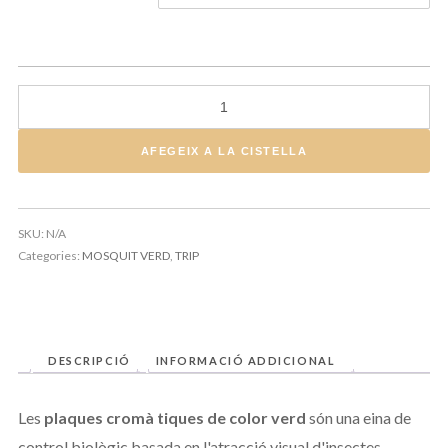
quantitat de PLAQUES VERDES
AFEGEIX A LA CISTELLA
SKU:
N/A
Categories:
MOSQUIT VERD
,
TRIP
DESCRIPCIÓ
INFORMACIÓ ADDICIONAL
Les
plaques cromà tiques de color verd
són una eina de
control biològic basada en l'atracció visual d'insectes