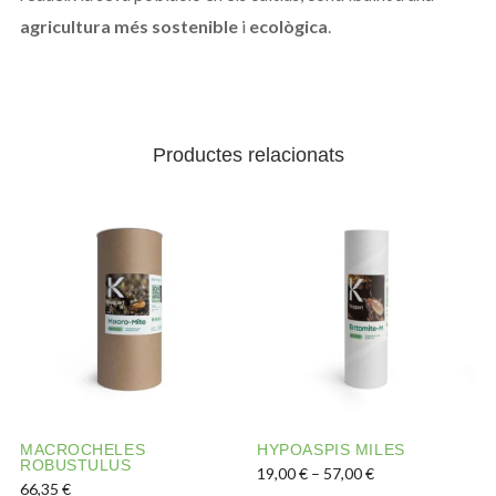
agricultura més sostenible
i
ecològica
.
Productes relacionats
MACROCHELES
HYPOASPIS MILES
ROBUSTULUS
Interval de preus:
19,00
€
–
57,00
€
66,35
€