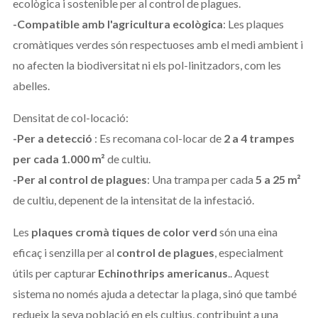
ecològica i sostenible per al control de plagues.
-Compatible amb l'agricultura ecològica
: Les plaques
cromàtiques verdes són respectuoses amb el medi ambient i
no afecten la biodiversitat ni els pol-linitzadors, com les
abelles.
Densitat de col-locació:
-Per a detecció
: Es recomana col-locar de
2 a 4 trampes
per cada 1.000 m²
de cultiu.
-Per al control de plagues
: Una trampa per cada
5 a 25 m²
de cultiu, depenent de la intensitat de la infestació.
Les
plaques cromà tiques de color verd
són una eina
eficaç i senzilla per al
control de plagues
, especialment
útils per capturar
Echinothrips americanus
.. Aquest
sistema no només ajuda a detectar la plaga, sinó que també
redueix la seva població en els cultius, contribuint a una