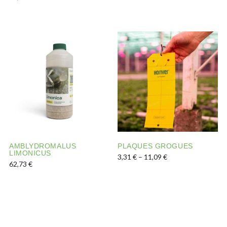
Aquest producte té diverses 
Aquest producte té diverses variants. Les opcions es pod
AMBLYDROMALUS
PLAQUES GROGUES
LIMONICUS
Interval de preus: 
3,31
€
–
11,09
€
62,73
€
Aquest producte té diverses 
Aquest producte té diverses variants. Les opcions es pod