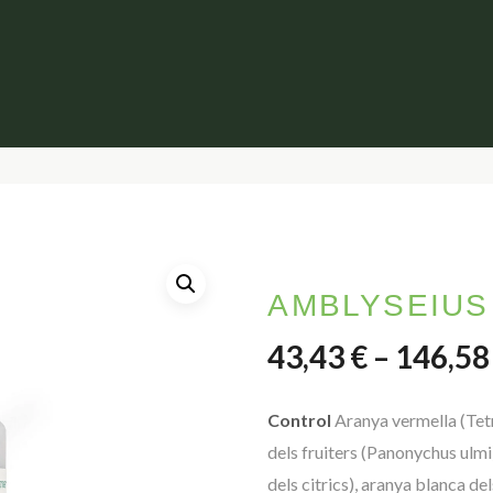
AMBLYSEIUS
43,43
€
–
146,5
Control
Aranya vermella (Tet
dels fruiters (Panonychus ulm
dels citrics), aranya blanca 