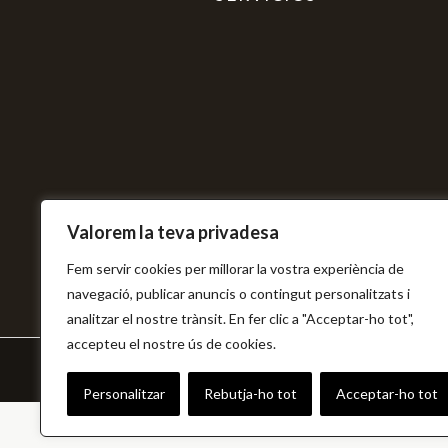
Valorem la teva privadesa
Fem servir cookies per millorar la vostra experiència de
navegació, publicar anuncis o contingut personalitzats i
analitzar el nostre trànsit. En fer clic a "Acceptar-ho tot",
accepteu el nostre ús de cookies.
© BIOAcció
Kit Digital
Personalitzar
Rebutja-ho tot
Acceptar-ho tot