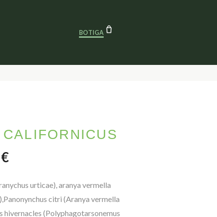
CARRITO
BOTIGA
 CALIFORNICUS
Interval de preus: 43,43 € a 146,58
8
€
ranychus urticae), aranya vermella
i),Panonynchus citri (Aranya vermella
dels hivernacles (Polyphagotarsonemus