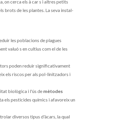
, on cerca els à car s i altres petits
s brots de les plantes. La seva instal-
eduir les poblacions de plagues
nt valuó s en cultius com el de les
ultors poden reduir significativament
 els riscos per als pol-linitzadors i
tat biològica i l'ús de
mètodes
ta els pesticides químics i afavoreix un
trolar diversos tipus d'àcars, la qual