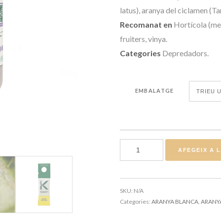
latus), aranya del ciclamen (T
Recomanat en
Hortícola (me
fruiters, vinya.
Categories
Depredadors.
EMBALATGE
quantitat de AMBLYSEIU
AFEGEIX A 
SKU:
N/A
Categories:
ARANYA BLANCA
,
ARANY