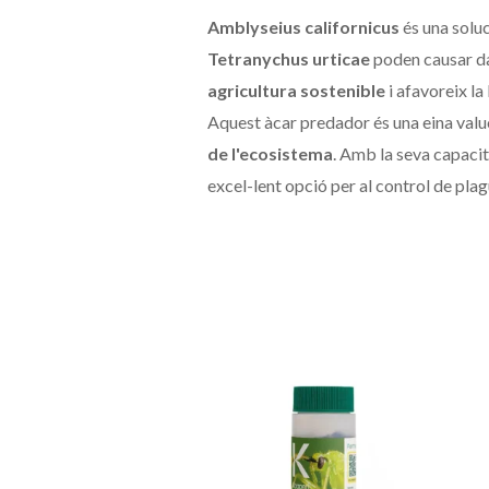
Amblyseius californicus
és una solu
Tetranychus urticae
poden causar d
agricultura sostenible
i afavoreix la
Aquest àcar predador és una eina valu
de l'ecosistema
. Amb la seva capaci
excel-lent opció per al control de pla