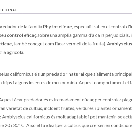
ICIONAL
predador de la família
Phytoseiidae
, especialitzat en el control d'
 seu
control eficaç
sobre una àmplia gamma d'à ca rs perjudicials, i
rticae
, també conegut com l’àcar vermell de la fruita).
Amblyseius 
ria agrícola.
eius californicus é s un
predador natural
que s'alimenta principa
 trips i alguns insectes de men or mida. Aquest comportament el fa 
 Aquest àcar predador és extremadament eficaç per controlar plag
ran varietat de cultius, incloent fruites, verdures i plantes ornament
: Amblyseius californicus és molt adaptable i pot mantenir-se acti
 20 i 30° C. Això el fa ideal per a cultius que creixen en condicions 