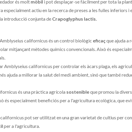
redador és molt
mòbil
i pot desplaçar-se fàcilment per tota la planta
especialment actiu en la recerca de preses a les fulles inferiors i el
a introducció conjunta de
Crapoglyphus lactis.
 Amblyseius californicus és un control biològic
eficaç
que ajuda a r
trolar mitjançant mètodes químics convencionals. Això és especialme
ls.
tzar Amblyseius californicus per controlar els àcars plaga, els agric
és ajuda a millorar la salut del medi ambient, sinó que també redueix
lifornicus és una pràctica agrícola
sostenible
que promou la diversi
xò és especialment beneficiós per a l'agricultura ecològica, que evi
californicus pot ser utilitzat en una gran varietat de cultius per con
il
per a l'agricultura.