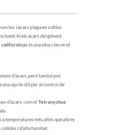
insectes i àcars plaga en cultius
ncloent-hi els àcars del gènere
californicus
és una eina clau en el
lment d'àcars, però també pot
una opció útil per al control de
ues d'àcars, com el
Tetranychus
als.
u a temperatures més altes que altres
càlides i d’alta humitat.