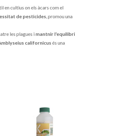
il en cultius on els àcars com el
cessitat de pesticides
, promou una
tre les plagues i
mantnir l'equilibri
Amblyseius californicus
és una