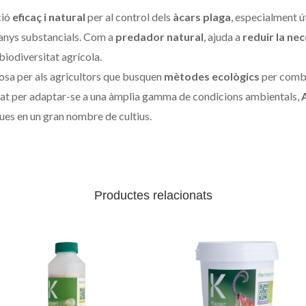
ció
eficaç i natural
per al control dels
àcars plaga
, especialment út
anys substancials. Com a
predador natural
, ajuda a
reduir la ne
 biodiversitat agrícola.
osa per als agricultors que busquen
mètodes ecològics
per comba
tat per adaptar-se a una àmplia gamma de condicions ambientals,
gues en un gran nombre de cultius.
Productes relacionats