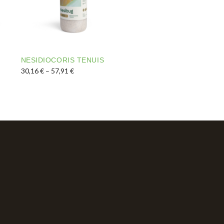
NESIDIOCORIS TENUIS
Interval de preus: 30,16 € a 57,91 €
30,16
€
–
57,91
€
triar a la pàgina del producte
 variants. Les opcions es poden triar a la pàgina del prod
Aquest producte té diverses variants. Les opcions es 