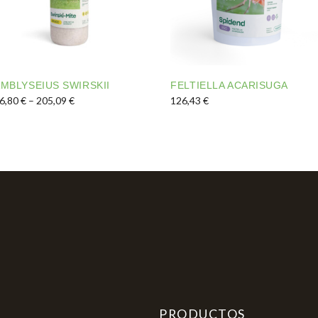
MBLYSEIUS SWIRSKII
FELTIELLA ACARISUGA
Interval de preus: 36,80 € a 205,09 €
6,80
€
–
205,09
€
126,43
€
quest producte té diverses variants. Les opcions es poden 
Aquest producte té diverses
nts. Les opcions es poden triar a la pàgina del producte
PRODUCTOS