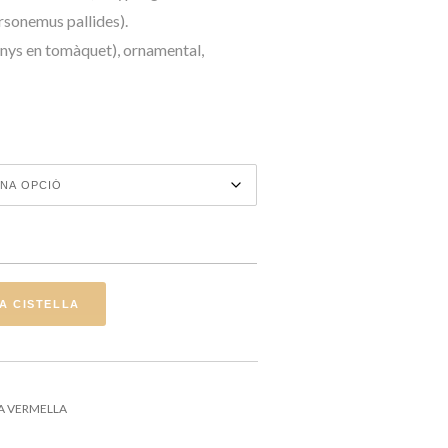
arsonemus pallides).
nys en tomàquet), ornamental,
S CALIFORNICUS
LA CISTELLA
A VERMELLA