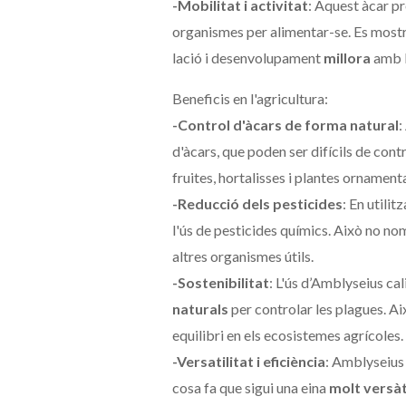
-Mobilitat i activitat
: Aquest àcar p
organismes per alimentar-se. Es mostra 
lació i desenvolupament
millora
amb l
Beneficis en l'agricultura:
-Control d'àcars de forma natural
:
d'àcars, que poden ser difícils de con
fruites, hortalisses i plantes ornamenta
-Reducció dels pesticides
: En utili
l'ús de pesticides químics. Això no nom
altres organismes útils.
-Sostenibilitat
: L'ús d’Amblyseius ca
naturals
per controlar les plagues. Ai
equilibri en els ecosistemes agrícoles.
-Versatilitat i eficiència
: Amblyseius 
cosa fa que sigui una eina
molt versàt