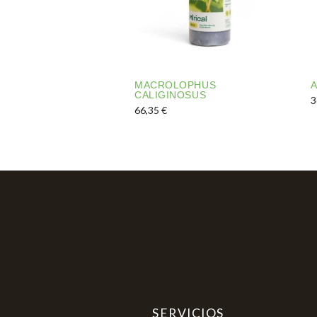
MACROLOPHUS
A
CALIGINOSUS
3
66,35
€
A
Aquest producte té diverses varia
SERVICIOS