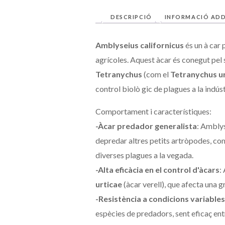
DESCRIPCIÓ
INFORMACIÓ ADD
Amblyseius californicus
és un à car 
agrícoles. Aquest àcar és conegut pel
Tetranychus
(com el
Tetranychus u
control biolò gic de plagues a la indúst
Comportament i característiques:
-Àcar predador generalista
: Amblys
depredar altres petits artròpodes, com
diverses plagues a la vegada.
-Alta eficàcia en el control d'àcars
:
urticae
(àcar verell), que afecta una g
-Resistència a condicions variables
espècies de predadors, sent eficaç entre